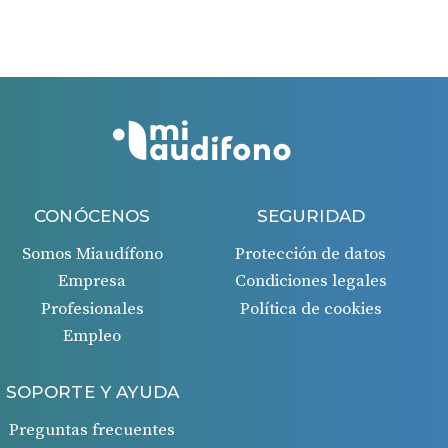
días desde la fecha de la factura recibida.
Si todo es correcto, recibirás un ingreso en tu cuenta
bancaria 45 días después de la aprobación de la
solicitud.
CONÓCENOS
SEGURIDAD
Somos Miaudífono
Protección de datos
Empresa
Condiciones legales
Profesionales
Política de cookies
Empleo
SOPORTE Y AYUDA
Preguntas frecuentes