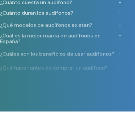
¿Cuánto duran los audífonos?
¿Qué modelos de audífonos existen?
¿Cuál es la mejor marca de audífonos en
España?
¿Cuáles son los beneficios de usar audífonos?
¿Qué hacer antes de comprar un audífono?
¿Cómo se realiza la prueba auditiva?
¿Por qué deberías contactar con Miaudífono
antes de comprar un audífono?
¿Qué ayudas y tipos de financiación existen?
Miaudífono en los medios
La confianza que nos dan miles de usuarios también