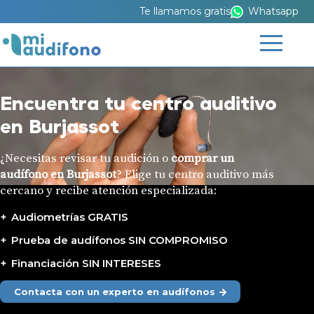
Te llamamos gratis
Whatsapp
Encuentra tu centro auditivo
en Burjassot
¿Necesitas revisar tu audición o
comprar un
audífono en Burjassot
? Elige tu centro auditivo más
cercano y recibe atención especializada:
Audiometrías GRATIS
Prueba de audífonos SIN COMPROMISO
Financiación SIN INTERESES
Contacta con un experto en audífonos