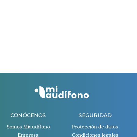
Esta campaña es válida hasta el 31/03/2026.
El período máximo para solicitar la ayuda es de 60
días.
El período máximo para solicitar la ayuda es de 60
días desde la fecha de la factura recibida.
Si todo es correcto, recibirás un ingreso en tu cuenta
bancaria 45 días después de la aprobación de la
solicitud.
CONÓCENOS
SEGURIDAD
Somos Miaudífono
Protección de datos
Empresa
Condiciones legales