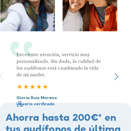
Excelente atención, servicio muy
Muy pr
personalizado. Sin duda, la calidad de
los audífonos está cambiando la vida
de mi madre.
Julia 
Sigu
Usuari
5 estrellas
Gloria Ruiz Moreno
Usuario verificado
Ahorra hasta 200€* en
tus audífonos de última