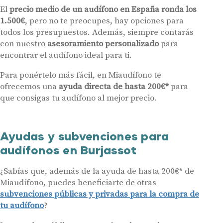
Acepto la cesión de estos datos a empresas colaboradoras de
El
precio medio de un audífono en España ronda los
Miaudífono para poder ofrecer los servicios solicitados, según se
1.500€
, pero no te preocupes, hay opciones para
detalla en nuestras
Condiciones de uso
.
Al hacer click en «Contáctanos» declaras haber leído y aceptado nuestra
todos los presupuestos. Además, siempre contarás
Política de Privacidad
.
con nuestro
asesoramiento personalizado
para
Contáctanos
encontrar el audífono ideal para ti.
Para ponértelo más fácil, en Miaudífono te
ofrecemos una
ayuda directa de hasta 200€*
para
que consigas tu audífono al mejor precio.
Ayudas y subvenciones para
audífonos en Burjassot
¿Sabías que, además de la ayuda de hasta 200€* de
Miaudífono, puedes beneficiarte de otras
subvenciones públicas y privadas para la compra de
tu audífono
?