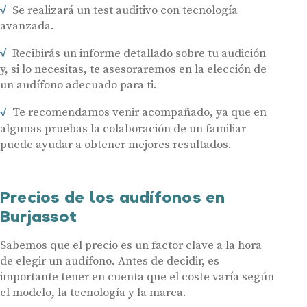
Se realizará un test auditivo con tecnología
avanzada.
Recibirás un informe detallado sobre tu audición
y, si lo necesitas, te asesoraremos en la elección de
Audífonos
un audífono adecuado para ti.
Gafas auditivas
Te recomendamos venir acompañado, ya que en
Centros Auditivos
algunas pruebas la colaboración de un familiar
puede ayudar a obtener mejores resultados.
Servicios
Hasta un 60% de descuento en tus
Ayudas y subvenciones
audífonos
Precios de los audífonos en
Contacto
Burjassot
Nombre
E-mail
Sabemos que el precio es un factor clave a la hora
Teléfono
de elegir un audífono. Antes de decidir, es
importante tener en cuenta que el coste varía según
el modelo, la tecnología y la marca.
Acepto recibir comunicaciones comerciales por parte de Miaudífono
y sus colaboradores según se detalla en nuestras
Condiciones de uso
.