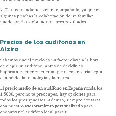
Contacto
Nombre
E-mail
Te recomendamos venir acompañado, ya que en
algunas pruebas la colaboración de un familiar
puede ayudar a obtener mejores resultados.
Teléfono
Acepto recibir comunicaciones comerciales por parte de Miaudífono
Precios de los audífonos en
y sus colaboradores según se detalla en nuestras
Condiciones de uso
.
Acepto la cesión de estos datos a empresas colaboradoras de
Alzira
Miaudífono para poder ofrecer los servicios solicitados, según se
detalla en nuestras
Condiciones de uso
.
Al hacer click en «Contáctanos» declaras haber leído y aceptado nuestra
Política de Privacidad
.
Sabemos que el precio es un factor clave a la hora
Contáctanos
de elegir un audífono. Antes de decidir, es
importante tener en cuenta que el coste varía según
el modelo, la tecnología y la marca.
El
precio medio de un audífono en España ronda los
1.500€
, pero no te preocupes, hay opciones para
todos los presupuestos. Además, siempre contarás
con nuestro
asesoramiento personalizado
para
encontrar el audífono ideal para ti.