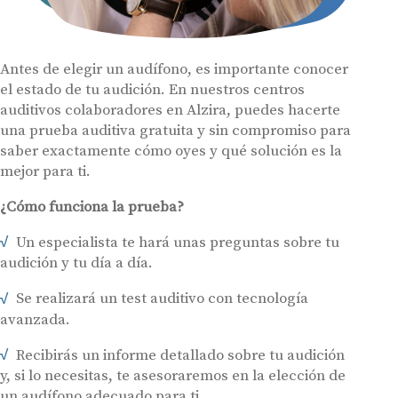
Antes de elegir un audífono, es importante conocer
el estado de tu audición. En nuestros centros
auditivos colaboradores en Alzira, puedes hacerte
una prueba auditiva gratuita y sin compromiso para
saber exactamente cómo oyes y qué solución es la
mejor para ti.
¿Cómo funciona la prueba?
Un especialista te hará unas preguntas sobre tu
Audífonos
audición y tu día a día.
Gafas auditivas
Se realizará un test auditivo con tecnología
Centros Auditivos
avanzada.
Servicios
Recibirás un informe detallado sobre tu audición
Hasta un 60% de descuento en tus
Ayudas y subvenciones
y, si lo necesitas, te asesoraremos en la elección de
audífonos
un audífono adecuado para ti.