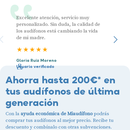
Excelente atención, servicio muy
Muy pr
personalizado. Sin duda, la calidad de
los audífonos está cambiando la vida
de mi madre.
Julia 
Sigu
Usuari
5 estrellas
Gloria Ruiz Moreno
Usuario verificado
Ahorra hasta 200€* en
tus audífonos de última
generación
Con la
ayuda económica de Miaudífono
podrás
comprar tus audífonos al mejor precio. Recibe tu
descuento y combínalo con otras subvenciones.