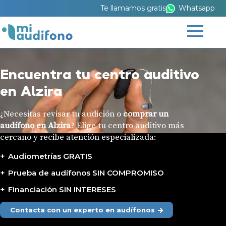
Te llamamos gratis
Whatsapp
Encuentra tu centro auditivo
en Alzira
¿Necesitas revisar tu audición o
comprar un
audífono en Alzira
? Elige tu centro auditivo más
cercano y recibe atención especializada:
Audiometrías GRATIS
Prueba de audífonos SIN COMPROMISO
Financiación SIN INTERESES
Contacta con un experto en audífonos