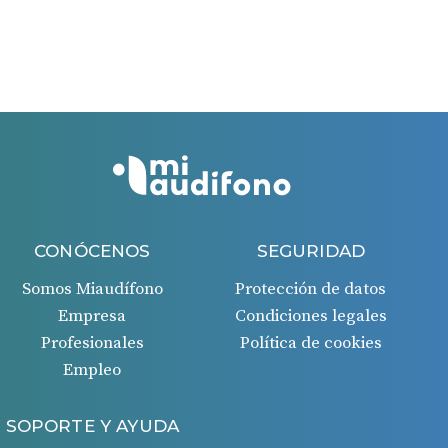
Si todo es correcto, recibirás un ingreso en tu cuenta
bancaria 45 días después de la aprobación de la
solicitud.
CONÓCENOS
SEGURIDAD
Somos Miaudífono
Protección de datos
Empresa
Condiciones legales
Profesionales
Política de cookies
Empleo
SOPORTE Y AYUDA