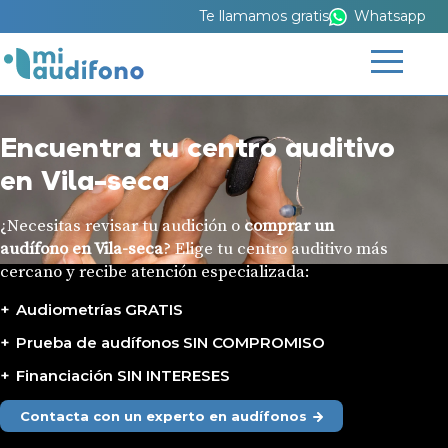
Te llamamos gratis
Whatsapp
Encuentra tu centro auditivo
en Vila-seca
¿Necesitas revisar tu audición o
comprar un
audífono en Vila-seca
? Elige tu centro auditivo más
cercano y recibe atención especializada:
Audiometrías GRATIS
Prueba de audífonos SIN COMPROMISO
Financiación SIN INTERESES
Contacta con un experto en audífonos