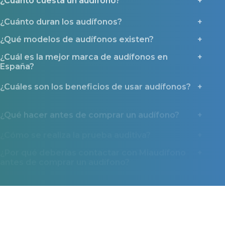
¿Cuánto duran los audífonos?
¿Qué modelos de audífonos existen?
¿Cuál es la mejor marca de audífonos en
España?
¿Cuáles son los beneficios de usar audífonos?
¿Qué hacer antes de comprar un audífono?
¿Cómo se realiza la prueba auditiva?
¿Por qué deberías contactar con Miaudífono
antes de comprar un audífono?
¿Qué ayudas y tipos de financiación existen?
Miaudífono en los medios
La confianza que nos dan miles de usuarios también