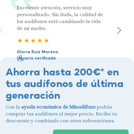
Excelente atención, servicio muy
Muy pr
personalizado. Sin duda, la calidad de
los audífonos está cambiando la vida
de mi madre.
Julia 
Sigu
Usuari
5 estrellas
Gloria Ruiz Moreno
Usuario verificado
Ahorra hasta 200€* en
tus audífonos de última
generación
Con la
ayuda económica de Miaudífono
podrás
comprar tus audífonos al mejor precio. Recibe tu
descuento y combínalo con otras subvenciones.