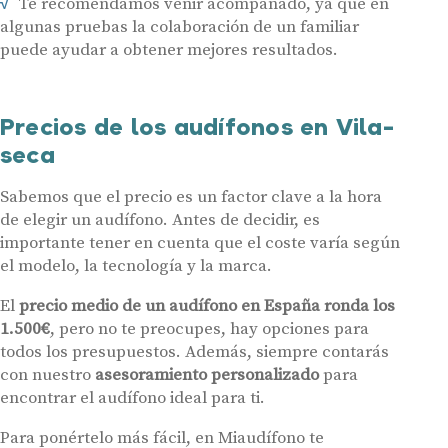
Te recomendamos venir acompañado, ya que en
algunas pruebas la colaboración de un familiar
Audífonos
puede ayudar a obtener mejores resultados.
Gafas auditivas
Centros Auditivos
Precios de los audífonos en Vila-
Servicios
seca
Hasta un 60% de descuento en tus
Ayudas y subvenciones
audífonos
Sabemos que el precio es un factor clave a la hora
Contacto
de elegir un audífono. Antes de decidir, es
Nombre
E-mail
importante tener en cuenta que el coste varía según
el modelo, la tecnología y la marca.
Teléfono
El
precio medio de un audífono en España ronda los
1.500€
, pero no te preocupes, hay opciones para
todos los presupuestos. Además, siempre contarás
Acepto recibir comunicaciones comerciales por parte de Miaudífono
y sus colaboradores según se detalla en nuestras
Condiciones de uso
.
con nuestro
asesoramiento personalizado
para
Acepto la cesión de estos datos a empresas colaboradoras de
Miaudífono para poder ofrecer los servicios solicitados, según se
encontrar el audífono ideal para ti.
detalla en nuestras
Condiciones de uso
.
Al hacer click en «Contáctanos» declaras haber leído y aceptado nuestra
Política de Privacidad
.
Para ponértelo más fácil, en Miaudífono te