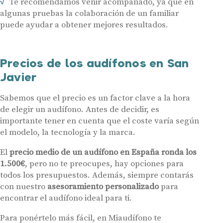
Te recomendamos venir acompañado, ya que en
algunas pruebas la colaboración de un familiar
Audífonos
puede ayudar a obtener mejores resultados.
Gafas auditivas
Centros Auditivos
Precios de los audífonos en San
Servicios
Javier
Hasta un 60% de descuento en tus
Ayudas y subvenciones
audífonos
Sabemos que el precio es un factor clave a la hora
Contacto
de elegir un audífono. Antes de decidir, es
Nombre
E-mail
importante tener en cuenta que el coste varía según
el modelo, la tecnología y la marca.
Teléfono
El
precio medio de un audífono en España ronda los
1.500€
, pero no te preocupes, hay opciones para
todos los presupuestos. Además, siempre contarás
Acepto recibir comunicaciones comerciales por parte de Miaudífono
y sus colaboradores según se detalla en nuestras
Condiciones de uso
.
con nuestro
asesoramiento personalizado
para
Acepto la cesión de estos datos a empresas colaboradoras de
Miaudífono para poder ofrecer los servicios solicitados, según se
encontrar el audífono ideal para ti.
detalla en nuestras
Condiciones de uso
.
Al hacer click en «Contáctanos» declaras haber leído y aceptado nuestra
Política de Privacidad
.
Para ponértelo más fácil, en Miaudífono te