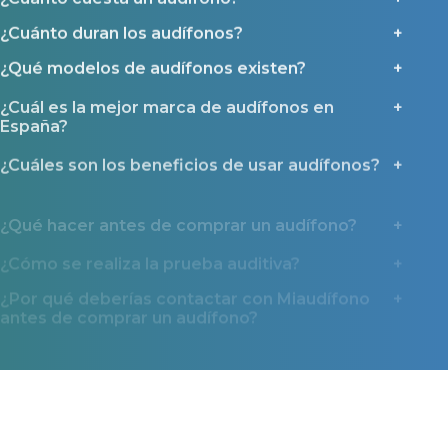
¿Cuánto duran los audífonos?
¿Qué modelos de audífonos existen?
¿Cuál es la mejor marca de audífonos en
España?
¿Cuáles son los beneficios de usar audífonos?
¿Qué hacer antes de comprar un audífono?
¿Cómo se realiza la prueba auditiva?
¿Por qué deberías contactar con Miaudífono
antes de comprar un audífono?
¿Qué ayudas y tipos de financiación existen?
Miaudífono en los medios
La confianza que nos dan miles de usuarios también