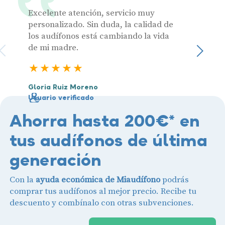
Excelente atención, servicio muy
Muy pr
personalizado. Sin duda, la calidad de
los audífonos está cambiando la vida
de mi madre.
Julia 
Sigu
Usuari
5 estrellas
Gloria Ruiz Moreno
Usuario verificado
Ahorra hasta 200€* en
tus audífonos de última
generación
Con la
ayuda económica de Miaudífono
podrás
comprar tus audífonos al mejor precio. Recibe tu
descuento y combínalo con otras subvenciones.