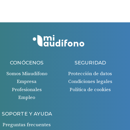
días desde la fecha de la factura recibida.
Si todo es correcto, recibirás un ingreso en tu cuenta
bancaria 45 días después de la aprobación de la
solicitud.
CONÓCENOS
SEGURIDAD
Somos Miaudífono
Protección de datos
Empresa
Condiciones legales
Profesionales
Política de cookies
Empleo
SOPORTE Y AYUDA
Preguntas frecuentes