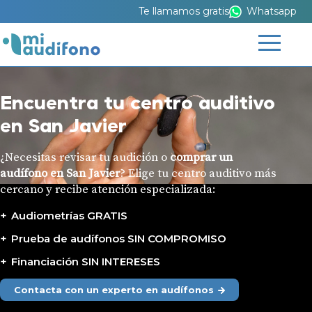
Te llamamos gratis
Whatsapp
Encuentra tu centro auditivo
en San Javier
¿Necesitas revisar tu audición o
comprar un
audífono en San Javier
? Elige tu centro auditivo más
cercano y recibe atención especializada:
Audiometrías GRATIS
Prueba de audífonos SIN COMPROMISO
Financiación SIN INTERESES
Contacta con un experto en audífonos