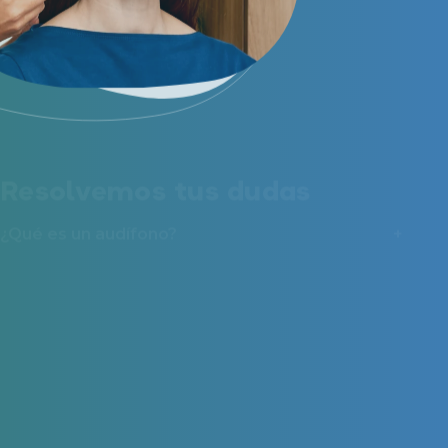
Resolvemos tus dudas
¿Qué es un audífono?
¿Cuánto cuesta un audífono?
¿Cuánto duran los audífonos?
¿Qué modelos de audífonos existen?
¿Cuál es la mejor marca de audífonos en
España?
¿Cuáles son los beneficios de usar audífonos?
¿Qué hacer antes de comprar un audífono?