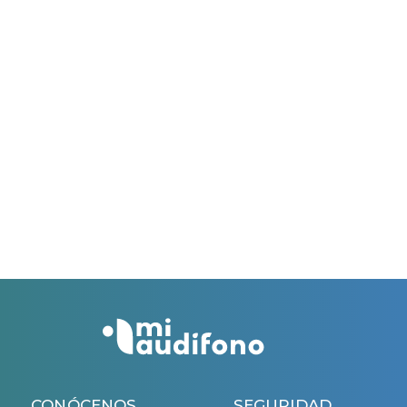
Solicitar la ayuda rellenando todos los datos de este
formulario y adjuntando la factura de compra de los
audífonos emitida por el centro auditivo colaborador
acordado contigo.
Esta campaña es válida hasta el 31/03/2026.
El período máximo para solicitar la ayuda es de 60
días.
El período máximo para solicitar la ayuda es de 60
días desde la fecha de la factura recibida.
Si todo es correcto, recibirás un ingreso en tu cuenta
bancaria 45 días después de la aprobación de la
solicitud.
CONÓCENOS
SEGURIDAD