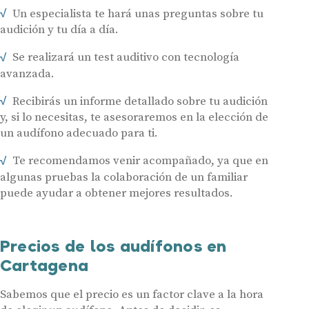
Un especialista te hará unas preguntas sobre tu
Acepto recibir comunicaciones comerciales por parte de Miaudífono
y sus colaboradores según se detalla en nuestras
Condiciones de uso
.
audición y tu día a día.
Acepto la cesión de estos datos a empresas colaboradoras de
Miaudífono para poder ofrecer los servicios solicitados, según se
detalla en nuestras
Condiciones de uso
.
Se realizará un test auditivo con tecnología
Al hacer click en «Contáctanos» declaras haber leído y aceptado nuestra
Política de Privacidad
.
avanzada.
Contáctanos
Recibirás un informe detallado sobre tu audición
y, si lo necesitas, te asesoraremos en la elección de
un audífono adecuado para ti.
Te recomendamos venir acompañado, ya que en
algunas pruebas la colaboración de un familiar
puede ayudar a obtener mejores resultados.
Precios de los audífonos en
Cartagena
Sabemos que el precio es un factor clave a la hora