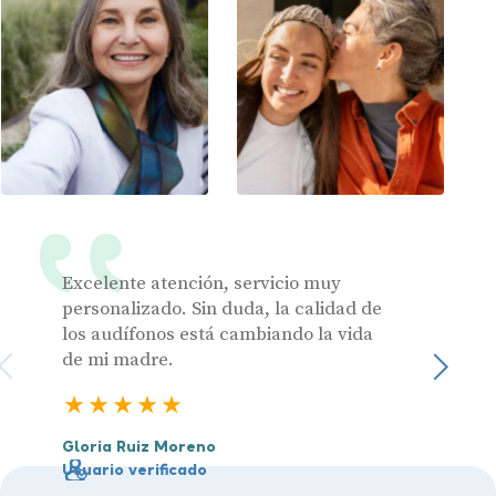
Excelente atención, servicio muy
Muy pr
personalizado. Sin duda, la calidad de
los audífonos está cambiando la vida
de mi madre.
Julia 
Sigu
Usuari
5 estrellas
Gloria Ruiz Moreno
Usuario verificado