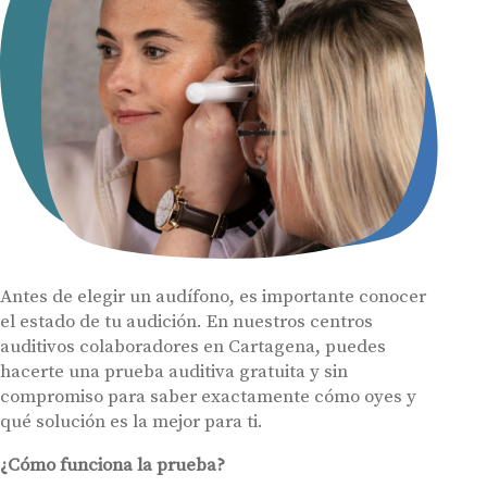
Audífonos
Gafas auditivas
Centros Auditivos
Servicios
Antes de elegir un audífono, es importante conocer
Hasta un 60% de descuento en tus
Ayudas y subvenciones
el estado de tu audición. En nuestros centros
audífonos
auditivos colaboradores en Cartagena, puedes
Contacto
hacerte una prueba auditiva gratuita y sin
Nombre
E-mail
compromiso para saber exactamente cómo oyes y
qué solución es la mejor para ti.
Teléfono
¿Cómo funciona la prueba?