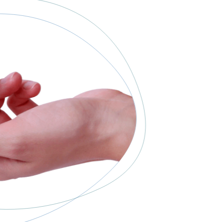
% de descuento en tus audífonos
E-mail