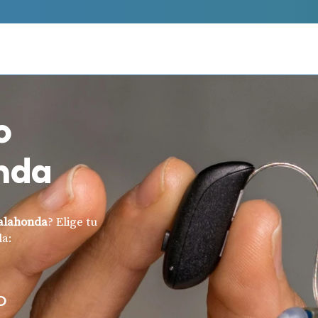
o
nda
alahonda
? Elige tu
da:
O