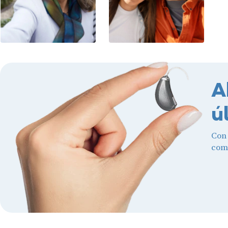
A
ú
Con
comb