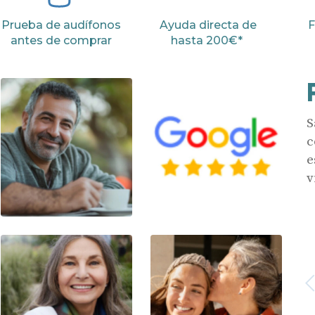
Prueba de audífonos
Ayuda directa de
F
antes de comprar
hasta 200€*
S
c
e
v
Anterior