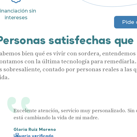
Ayudas y subvenciones
inanciación sin
Acepto recibir comunicaciones co
nuestras
Condiciones de uso
.
intereses
Acepto la cesión de estos datos a
Contacto
Pide 
solicitados, según se detalla en nu
Al hacer click en «Contáctanos» decl
Personas satisfechas que
abemos bien qué es vivir con sordera, entendemos a
ontamos con la última tecnología para remediarla.
s sobresaliente, contado por personas reales a las
ida.
Excelente atención, servicio muy personalizado. Sin 
está cambiando la vida de mi madre.
Gloria Ruiz Moreno
Usuario verificado