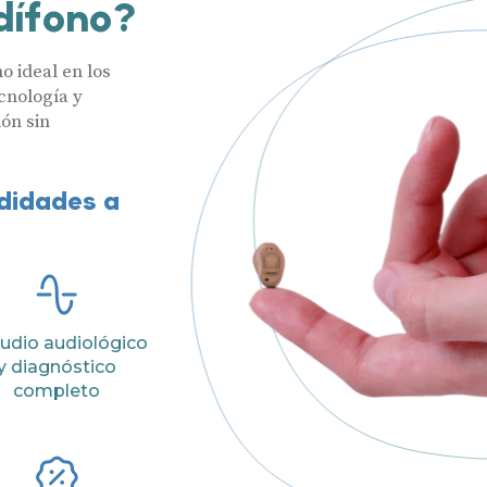
dífono?
o ideal en los
cnología y
ón sin
odidades a
Audífonos
udio audiológico
Hasta un 60
y diagnóstico
Gafas auditivas
completo
Nombre
Centros Auditivos
Servicios
Teléfono