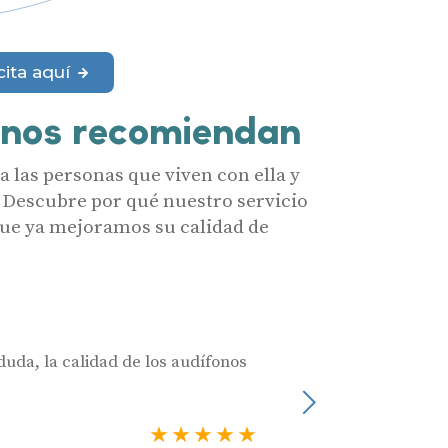
merciales por parte de Miaudífono y sus colaboradores según se detalla en
 empresas colaboradoras de Miaudífono para poder ofrecer los servicios
cita aquí
estras
Condiciones de uso
.
aras haber leído y aceptado nuestra
Política de Privacidad
.
 nos recomiendan
Contáctanos
 las personas que viven con ella y
 Descubre por qué nuestro servicio
 que ya mejoramos su calidad de
duda, la calidad de los audífonos
Muy profesionales
Julia Castro
Siguiente
Usuario verificado
5 estrellas