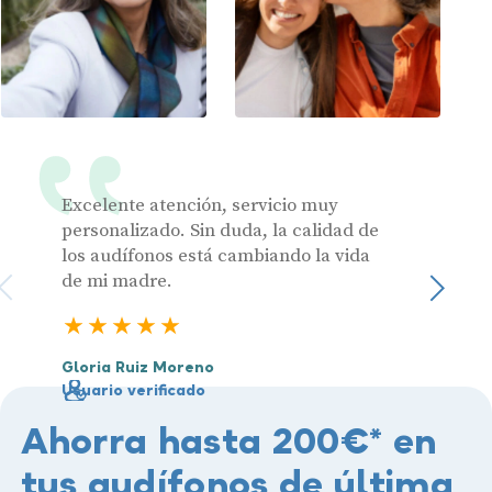
Excelente atención, servicio muy
Muy pr
personalizado. Sin duda, la calidad de
los audífonos está cambiando la vida
de mi madre.
Julia 
Sigu
Usuari
5 estrellas
Gloria Ruiz Moreno
Usuario verificado
Ahorra hasta 200€* en
tus audífonos de última