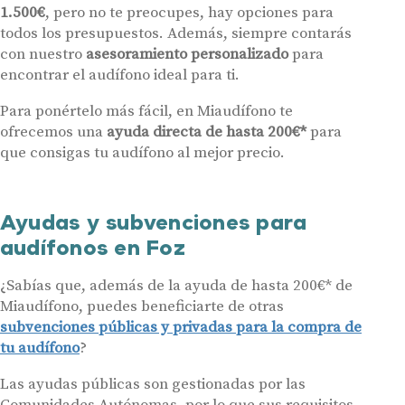
1.500€
, pero no te preocupes, hay opciones para
detalla en nuestras
Condiciones de uso
.
Al hacer click en «Contáctanos» declaras haber leído y aceptado nuestra
todos los presupuestos. Además, siempre contarás
Política de Privacidad
.
con nuestro
asesoramiento personalizado
para
Contáctanos
encontrar el audífono ideal para ti.
Para ponértelo más fácil, en Miaudífono te
ofrecemos una
ayuda directa de hasta 200€*
para
que consigas tu audífono al mejor precio.
Ayudas y subvenciones para
audífonos en Foz
¿Sabías que, además de la ayuda de hasta 200€* de
Miaudífono, puedes beneficiarte de otras
subvenciones públicas y privadas para la compra de
tu audífono
?
Las ayudas públicas son gestionadas por las
Comunidades Autónomas, por lo que sus requisitos,