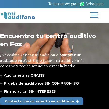
Te llamamos gratis
Whatsapp
Encuentra tu centro auditivo
en Foz
¿Necesitas revisar tu audición o
comprar un
audífono en Foz
? Elige tu centro auditivo más
cercano y recibe atención especializada:
Audiometrías GRATIS
Prueba de audífonos SIN COMPROMISO
Financiación SIN INTERESES
Contacta con un experto en audífonos