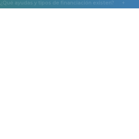
Miaudífono en los medios
La confianza que nos dan miles de usuarios también
la reconocen los medios.
*Ayuda económica de Miaudífono.
Descubre cómo beneficiarte
La Ayuda Miaudífono consiste en un ingreso directo de
50€ por audífono comprado (100€ en caso de ser cliente
de Mutua Madrileña) siempre que se cumplan las
siguientes condiciones: