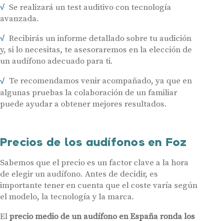
Se realizará un test auditivo con tecnología
avanzada.
Recibirás un informe detallado sobre tu audición
Audífonos
y, si lo necesitas, te asesoraremos en la elección de
Gafas auditivas
un audífono adecuado para ti.
Centros Auditivos
Te recomendamos venir acompañado, ya que en
algunas pruebas la colaboración de un familiar
Servicios
puede ayudar a obtener mejores resultados.
Hasta un 60% de descuento en tus
Ayudas y subvenciones
audífonos
Contacto
Precios de los audífonos en Foz
Nombre
E-mail
Sabemos que el precio es un factor clave a la hora
Teléfono
de elegir un audífono. Antes de decidir, es
importante tener en cuenta que el coste varía según
el modelo, la tecnología y la marca.
Acepto recibir comunicaciones comerciales por parte de Miaudífono
y sus colaboradores según se detalla en nuestras
Condiciones de uso
.
Acepto la cesión de estos datos a empresas colaboradoras de
El
precio medio de un audífono en España ronda los
Miaudífono para poder ofrecer los servicios solicitados, según se