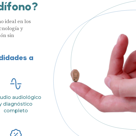
dífono?
o ideal en los
cnología y
ón sin
odidades a
Audífonos
udio audiológico
Hasta un 60
Gafas auditivas
y diagnóstico
completo
Nombre
Centros Auditivos
Servicios
Teléfono