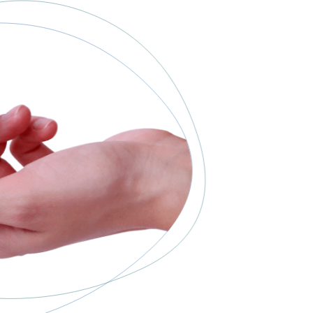
% de descuento en tus audífonos
E-mail