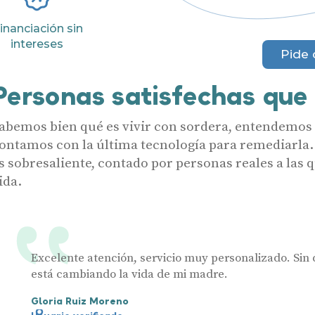
Ayudas y subvenciones
Acepto recibir comunicaciones co
inanciación sin
nuestras
Condiciones de uso
.
intereses
Acepto la cesión de estos datos a
Contacto
Pide 
solicitados, según se detalla en nu
Al hacer click en «Contáctanos» decl
Personas satisfechas que
abemos bien qué es vivir con sordera, entendemos a
ontamos con la última tecnología para remediarla.
s sobresaliente, contado por personas reales a las
ida.
Excelente atención, servicio muy personalizado. Sin 
está cambiando la vida de mi madre.
Gloria Ruiz Moreno