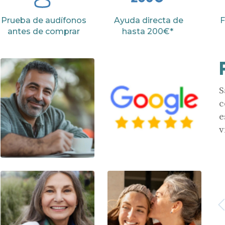
Prueba de audífonos
Ayuda directa de
F
antes de comprar
hasta 200€*
S
c
e
v
Anterior