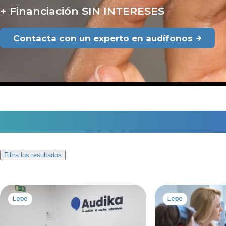
Financiación SIN INTERESES
Contacta con un experto en audífonos
3 centros auditivos en L
Filtra los resultados
Lepe
Lepe