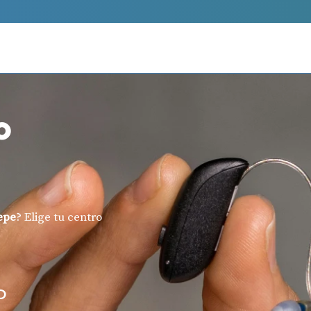
o
epe
? Elige tu centro
O