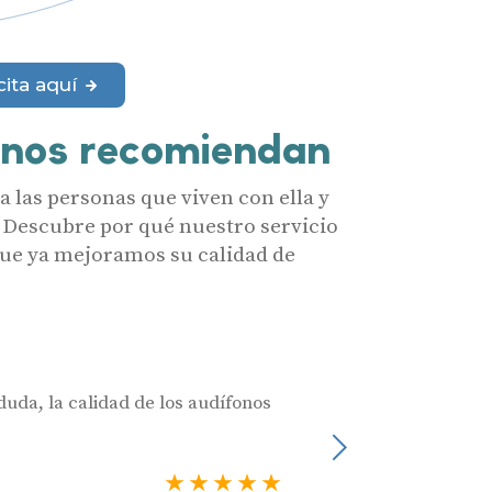
merciales por parte de Miaudífono y sus colaboradores según se detalla en
 empresas colaboradoras de Miaudífono para poder ofrecer los servicios
cita aquí
estras
Condiciones de uso
.
aras haber leído y aceptado nuestra
Política de Privacidad
.
Contáctanos
 nos recomiendan
 las personas que viven con ella y
 Descubre por qué nuestro servicio
 que ya mejoramos su calidad de
duda, la calidad de los audífonos
Muy profesionales
Julia Castro
Siguiente
Usuario verificado
5 estrellas