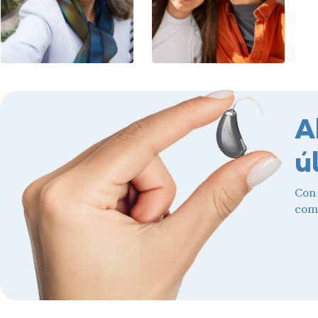
A
ú
Con
comb