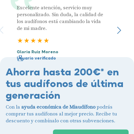
Excelente atención, servicio muy
Muy pr
personalizado. Sin duda, la calidad de
los audífonos está cambiando la vida
de mi madre.
Julia 
Sigu
Usuari
5 estrellas
Gloria Ruiz Moreno
Usuario verificado
Ahorra hasta 200€* en
tus audífonos de última
generación
Con la
ayuda económica de Miaudífono
podrás
comprar tus audífonos al mejor precio. Recibe tu
descuento y combínalo con otras subvenciones.