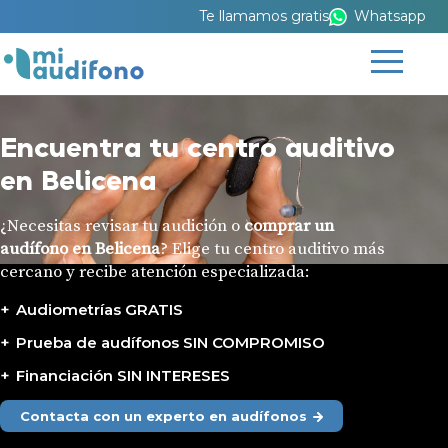
Te llamamos gratis
Whatsapp
Encuentra tu centro auditivo
en Belicena
¿Necesitas revisar tu audición o
comprar un
audífono en Belicena
? Elige tu centro auditivo más
cercano y recibe atención especializada:
Audiometrías GRATIS
Prueba de audífonos SIN COMPROMISO
Financiación SIN INTERESES
Contacta con un experto en audífonos