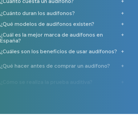
¿Cuánto duran los audífonos?
¿Qué modelos de audífonos existen?
¿Cuál es la mejor marca de audífonos en
España?
¿Cuáles son los beneficios de usar audífonos?
¿Qué hacer antes de comprar un audífono?
¿Cómo se realiza la prueba auditiva?
¿Por qué deberías contactar con Miaudífono
antes de comprar un audífono?
¿Qué ayudas y tipos de financiación existen?
Miaudífono en los medios
La confianza que nos dan miles de usuarios también