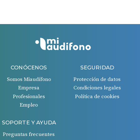
Si todo es correcto, recibirás un ingreso en tu cuenta
bancaria 45 días después de la aprobación de la
solicitud.
CONÓCENOS
SEGURIDAD
Somos Miaudífono
Protección de datos
Empresa
Condiciones legales
Profesionales
Política de cookies
Empleo
SOPORTE Y AYUDA
Preguntas frecuentes