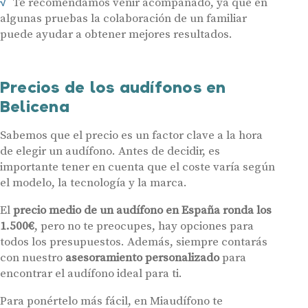
Te recomendamos venir acompañado, ya que en
algunas pruebas la colaboración de un familiar
Audífonos
puede ayudar a obtener mejores resultados.
Gafas auditivas
Centros Auditivos
Precios de los audífonos en
Servicios
Belicena
Hasta un 60% de descuento en tus
Ayudas y subvenciones
audífonos
Sabemos que el precio es un factor clave a la hora
Contacto
de elegir un audífono. Antes de decidir, es
Nombre
E-mail
importante tener en cuenta que el coste varía según
el modelo, la tecnología y la marca.
Teléfono
El
precio medio de un audífono en España ronda los
1.500€
, pero no te preocupes, hay opciones para
todos los presupuestos. Además, siempre contarás
Acepto recibir comunicaciones comerciales por parte de Miaudífono
y sus colaboradores según se detalla en nuestras
Condiciones de uso
.
con nuestro
asesoramiento personalizado
para
Acepto la cesión de estos datos a empresas colaboradoras de
Miaudífono para poder ofrecer los servicios solicitados, según se
encontrar el audífono ideal para ti.
detalla en nuestras
Condiciones de uso
.
Al hacer click en «Contáctanos» declaras haber leído y aceptado nuestra
Política de Privacidad
.
Para ponértelo más fácil, en Miaudífono te