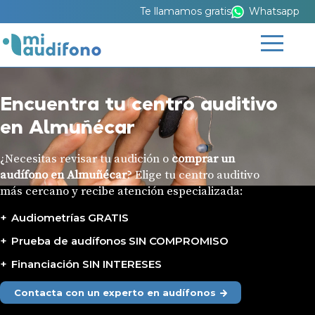
Te llamamos gratis
Whatsapp
Encuentra tu centro auditivo
en Almuñécar
¿Necesitas revisar tu audición o
comprar un
audífono en Almuñécar
? Elige tu centro auditivo
más cercano y recibe atención especializada:
Audiometrías GRATIS
Prueba de audífonos SIN COMPROMISO
Financiación SIN INTERESES
Contacta con un experto en audífonos