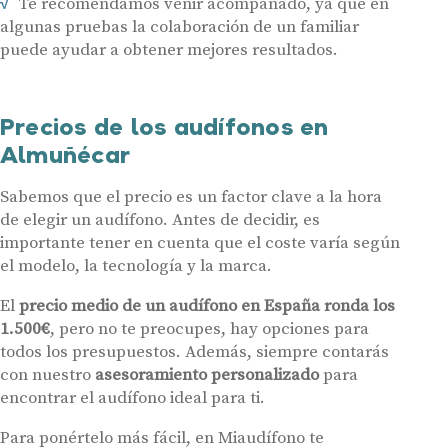
Te recomendamos venir acompañado, ya que en
algunas pruebas la colaboración de un familiar
Audífonos
puede ayudar a obtener mejores resultados.
Gafas auditivas
Centros Auditivos
Precios de los audífonos en
Servicios
Almuñécar
Hasta un 60% de descuento en tus
Ayudas y subvenciones
audífonos
Sabemos que el precio es un factor clave a la hora
Contacto
de elegir un audífono. Antes de decidir, es
Nombre
E-mail
importante tener en cuenta que el coste varía según
el modelo, la tecnología y la marca.
Teléfono
El
precio medio de un audífono en España ronda los
1.500€
, pero no te preocupes, hay opciones para
todos los presupuestos. Además, siempre contarás
Acepto recibir comunicaciones comerciales por parte de Miaudífono
y sus colaboradores según se detalla en nuestras
Condiciones de uso
.
con nuestro
asesoramiento personalizado
para
Acepto la cesión de estos datos a empresas colaboradoras de
Miaudífono para poder ofrecer los servicios solicitados, según se
encontrar el audífono ideal para ti.
detalla en nuestras
Condiciones de uso
.
Al hacer click en «Contáctanos» declaras haber leído y aceptado nuestra
Política de Privacidad
.
Para ponértelo más fácil, en Miaudífono te