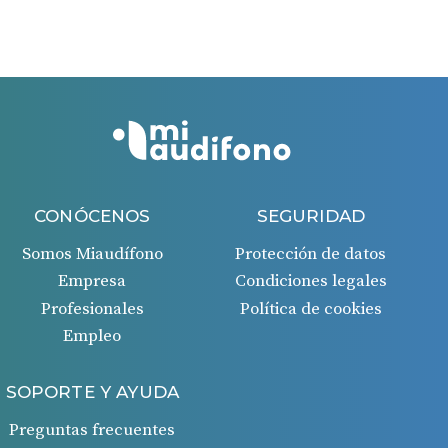
Si todo es correcto, recibirás un ingreso en tu cuenta
bancaria 45 días después de la aprobación de la
solicitud.
CONÓCENOS
SEGURIDAD
Somos Miaudífono
Protección de datos
Empresa
Condiciones legales
Profesionales
Política de cookies
Empleo
SOPORTE Y AYUDA
Preguntas frecuentes