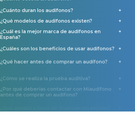
¿Cuánto duran los audífonos?
¿Qué modelos de audífonos existen?
¿Cuál es la mejor marca de audífonos en
España?
¿Cuáles son los beneficios de usar audífonos?
¿Qué hacer antes de comprar un audífono?
¿Cómo se realiza la prueba auditiva?
¿Por qué deberías contactar con Miaudífono
antes de comprar un audífono?
¿Qué ayudas y tipos de financiación existen?
Miaudífono en los medios
La confianza que nos dan miles de usuarios también