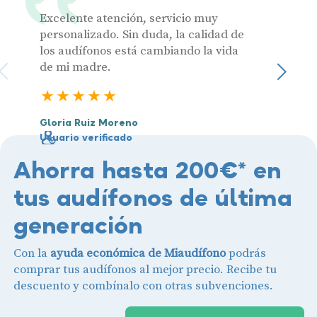
Excelente atención, servicio muy
Muy pr
personalizado. Sin duda, la calidad de
los audífonos está cambiando la vida
de mi madre.
Julia 
Sigu
Usuari
5 estrellas
Gloria Ruiz Moreno
Usuario verificado
Ahorra hasta 200€* en
tus audífonos de última
generación
Con la
ayuda económica de Miaudífono
podrás
comprar tus audífonos al mejor precio. Recibe tu
descuento y combínalo con otras subvenciones.