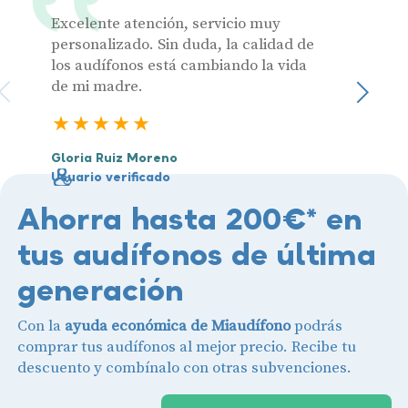
Excelente atención, servicio muy
Muy pr
personalizado. Sin duda, la calidad de
los audífonos está cambiando la vida
de mi madre.
Julia 
Sigu
Usuari
5 estrellas
Gloria Ruiz Moreno
Usuario verificado
Ahorra hasta 200€* en
tus audífonos de última
generación
Con la
ayuda económica de Miaudífono
podrás
comprar tus audífonos al mejor precio. Recibe tu
descuento y combínalo con otras subvenciones.