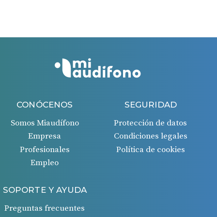
Si todo es correcto, recibirás un ingreso en tu cuenta
bancaria 45 días después de la aprobación de la
solicitud.
CONÓCENOS
SEGURIDAD
Somos Miaudífono
Protección de datos
Empresa
Condiciones legales
Profesionales
Política de cookies
Empleo
SOPORTE Y AYUDA
Preguntas frecuentes