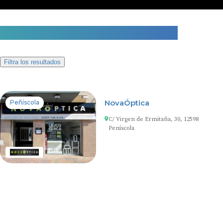
1 centro auditivo en Peñíscola
Filtra los resultados
NovaÓptica
Peñíscola
C/ Virgen de Ermitaña, 30, 12598
Peníscola