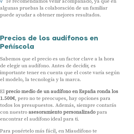
Te recomendamos venir acompañado, ya que en
algunas pruebas la colaboración de un familiar
Audífonos
puede ayudar a obtener mejores resultados.
Gafas auditivas
Centros Auditivos
Precios de los audífonos en
Servicios
Peñíscola
Hasta un 60% de descuento en tus
Ayudas y subvenciones
audífonos
Sabemos que el precio es un factor clave a la hora
Contacto
de elegir un audífono. Antes de decidir, es
Nombre
E-mail
importante tener en cuenta que el coste varía según
el modelo, la tecnología y la marca.
Teléfono
El
precio medio de un audífono en España ronda los
1.500€
, pero no te preocupes, hay opciones para
todos los presupuestos. Además, siempre contarás
Acepto recibir comunicaciones comerciales por parte de Miaudífono
y sus colaboradores según se detalla en nuestras
Condiciones de uso
.
con nuestro
asesoramiento personalizado
para
Acepto la cesión de estos datos a empresas colaboradoras de
Miaudífono para poder ofrecer los servicios solicitados, según se
encontrar el audífono ideal para ti.
detalla en nuestras
Condiciones de uso
.
Al hacer click en «Contáctanos» declaras haber leído y aceptado nuestra
Política de Privacidad
.
Para ponértelo más fácil, en Miaudífono te