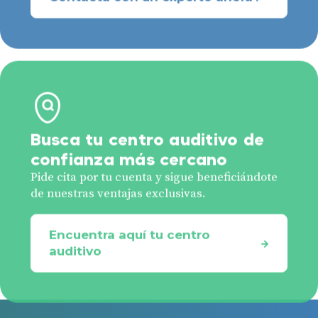
Busca tu centro auditivo de
confianza más cercano
Pide cita por tu cuenta y sigue beneficiándote
de nuestras ventajas exclusivas.
Encuentra aquí tu centro
auditivo