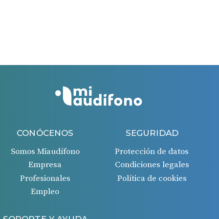
días.
El período máximo para solicitar la ayuda es de 60
días desde la fecha de la factura recibida.
Si todo es correcto, recibirás un ingreso en tu cuenta
bancaria 45 días después de la aprobación de la
solicitud.
CONÓCENOS
SEGURIDAD
Somos Miaudífono
Protección de datos
Empresa
Condiciones legales
Profesionales
Política de cookies
Empleo
SOPORTE Y AYUDA