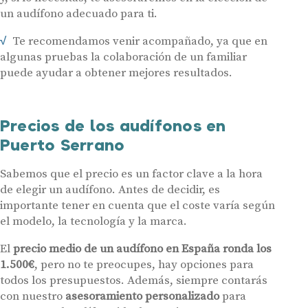
un audífono adecuado para ti.
Te recomendamos venir acompañado, ya que en
Audífonos
algunas pruebas la colaboración de un familiar
Gafas auditivas
puede ayudar a obtener mejores resultados.
Centros Auditivos
Servicios
Precios de los audífonos en
Hasta un 60% de descuento en tus
Ayudas y subvenciones
Puerto Serrano
audífonos
Contacto
Sabemos que el precio es un factor clave a la hora
Nombre
E-mail
de elegir un audífono. Antes de decidir, es
importante tener en cuenta que el coste varía según
el modelo, la tecnología y la marca.
Teléfono
El
precio medio de un audífono en España ronda los
Acepto recibir comunicaciones comerciales por parte de Miaudífono
1.500€
, pero no te preocupes, hay opciones para
y sus colaboradores según se detalla en nuestras
Condiciones de uso
.
todos los presupuestos. Además, siempre contarás
Acepto la cesión de estos datos a empresas colaboradoras de
Miaudífono para poder ofrecer los servicios solicitados, según se
con nuestro
asesoramiento personalizado
para
detalla en nuestras
Condiciones de uso
.