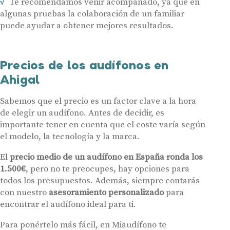
Te recomendamos venir acompañado, ya que en
algunas pruebas la colaboración de un familiar
Audífonos
puede ayudar a obtener mejores resultados.
Gafas auditivas
Centros Auditivos
Precios de los audífonos en
Servicios
Ahigal
Hasta un 60% de descuento en tus
Ayudas y subvenciones
audífonos
Sabemos que el precio es un factor clave a la hora
Contacto
de elegir un audífono. Antes de decidir, es
Nombre
E-mail
importante tener en cuenta que el coste varía según
el modelo, la tecnología y la marca.
Teléfono
El
precio medio de un audífono en España ronda los
1.500€
, pero no te preocupes, hay opciones para
todos los presupuestos. Además, siempre contarás
Acepto recibir comunicaciones comerciales por parte de Miaudífono
y sus colaboradores según se detalla en nuestras
Condiciones de uso
.
con nuestro
asesoramiento personalizado
para
Acepto la cesión de estos datos a empresas colaboradoras de
Miaudífono para poder ofrecer los servicios solicitados, según se
encontrar el audífono ideal para ti.
detalla en nuestras
Condiciones de uso
.
Al hacer click en «Contáctanos» declaras haber leído y aceptado nuestra
Política de Privacidad
.
Para ponértelo más fácil, en Miaudífono te