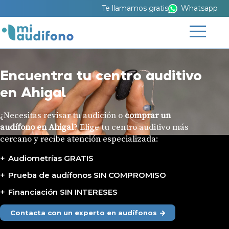
Te llamamos gratis
Whatsapp
Encuentra tu centro auditivo
en Ahigal
¿Necesitas revisar tu audición o
comprar un
audífono en Ahigal
? Elige tu centro auditivo más
cercano y recibe atención especializada:
Audiometrías GRATIS
Prueba de audífonos SIN COMPROMISO
Financiación SIN INTERESES
Contacta con un experto en audífonos