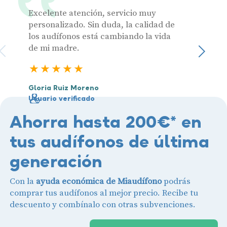
Excelente atención, servicio muy
Muy pr
personalizado. Sin duda, la calidad de
los audífonos está cambiando la vida
de mi madre.
Julia 
Sigu
Usuari
5 estrellas
Gloria Ruiz Moreno
Usuario verificado
Ahorra hasta 200€* en
tus audífonos de última
generación
Con la
ayuda económica de Miaudífono
podrás
comprar tus audífonos al mejor precio. Recibe tu
descuento y combínalo con otras subvenciones.