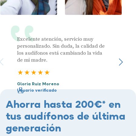
Excelente atención, servicio muy
Muy pr
personalizado. Sin duda, la calidad de
los audífonos está cambiando la vida
de mi madre.
Julia 
Sigu
Usuari
5 estrellas
Gloria Ruiz Moreno
Usuario verificado
Ahorra hasta 200€* en
tus audífonos de última
generación