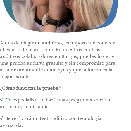
Hasta un 60% de descuento en tus
Ayudas y subvenciones
audífonos
Contacto
Nombre
E-mail
Teléfono
Antes de elegir un audífono, es importante conocer
el estado de tu audición. En nuestros centros
Acepto recibir comunicaciones comerciales por parte de Miaudífono
auditivos colaboradores en Burgos, puedes hacerte
y sus colaboradores según se detalla en nuestras
Condiciones de uso
.
Acepto la cesión de estos datos a empresas colaboradoras de
una prueba auditiva gratuita y sin compromiso para
Miaudífono para poder ofrecer los servicios solicitados, según se
detalla en nuestras
Condiciones de uso
.
saber exactamente cómo oyes y qué solución es la
Al hacer click en «Contáctanos» declaras haber leído y aceptado nuestra
mejor para ti.
Política de Privacidad
.
Contáctanos
¿Cómo funciona la prueba?
Un especialista te hará unas preguntas sobre tu
audición y tu día a día.
Se realizará un test auditivo con tecnología
avanzada.