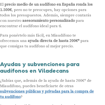
Acepto la cesión de estos datos a empresas colaboradoras de
El
precio medio de un audífono en España ronda los
Miaudífono para poder ofrecer los servicios solicitados, según se
1.500€
, pero no te preocupes, hay opciones para
detalla en nuestras
Condiciones de uso
.
Al hacer click en «Contáctanos» declaras haber leído y aceptado nuestra
todos los presupuestos. Además, siempre contarás
Política de Privacidad
.
con nuestro
asesoramiento personalizado
para
Contáctanos
encontrar el audífono ideal para ti.
Para ponértelo más fácil, en Miaudífono te
ofrecemos una
ayuda directa de hasta 200€*
para
que consigas tu audífono al mejor precio.
Ayudas y subvenciones para
audífonos en Viladecans
¿Sabías que, además de la ayuda de hasta 200€* de
Miaudífono, puedes beneficiarte de otras
subvenciones públicas y privadas para la compra de
tu audífono
?