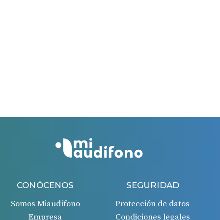
acordado contigo.
Esta campaña es válida hasta el 31/03/2026.
El período máximo para solicitar la ayuda es de 60
días.
El período máximo para solicitar la ayuda es de 60
días desde la fecha de la factura recibida.
Si todo es correcto, recibirás un ingreso en tu cuenta
bancaria 45 días después de la aprobación de la
solicitud.
CONÓCENOS
SEGURIDAD
Somos Miaudífono
Protección de datos
Empresa
Condiciones legales