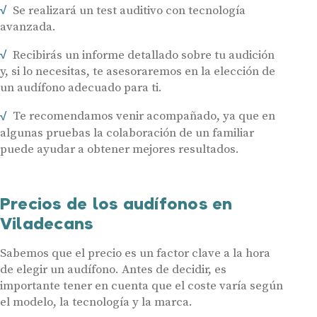
Se realizará un test auditivo con tecnología
avanzada.
Recibirás un informe detallado sobre tu audición
y, si lo necesitas, te asesoraremos en la elección de
Audífonos
un audífono adecuado para ti.
Gafas auditivas
Te recomendamos venir acompañado, ya que en
Centros Auditivos
algunas pruebas la colaboración de un familiar
puede ayudar a obtener mejores resultados.
Servicios
Hasta un 60% de descuento en tus
Ayudas y subvenciones
audífonos
Precios de los audífonos en
Contacto
Viladecans
Nombre
E-mail
Sabemos que el precio es un factor clave a la hora
Teléfono
de elegir un audífono. Antes de decidir, es
importante tener en cuenta que el coste varía según
el modelo, la tecnología y la marca.
Acepto recibir comunicaciones comerciales por parte de Miaudífono
y sus colaboradores según se detalla en nuestras
Condiciones de uso
.