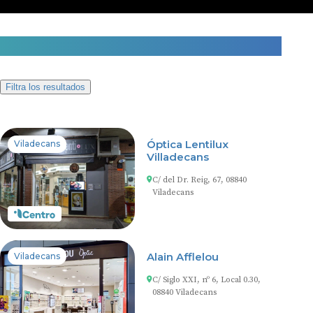
2 centros auditivos en Viladecans
Filtra los resultados
Óptica Lentilux
Viladecans
Villadecans
C/ del Dr. Reig, 67, 08840
Viladecans
Alain Afflelou
Viladecans
C/ Siglo XXI, nº 6, Local 0.30,
08840 Viladecans