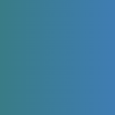
Resolvemos tus dudas
¿Qué es un audífono?
¿Cuánto cuesta un audífono?
¿Cuánto duran los audífonos?
¿Qué modelos de audífonos existen?
¿Cuál es la mejor marca de audífonos en
España?
¿Cuáles son los beneficios de usar audífonos?
¿Qué hacer antes de comprar un audífono?
¿Cómo se realiza la prueba auditiva?
¿Por qué deberías contactar con Miaudífono
antes de comprar un audífono?