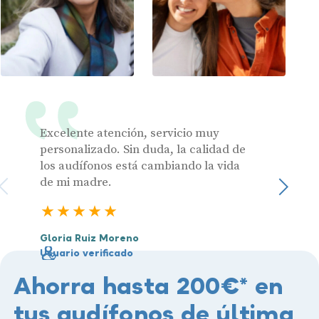
Excelente atención, servicio muy
Muy pr
personalizado. Sin duda, la calidad de
los audífonos está cambiando la vida
de mi madre.
Julia 
Sigu
Usuari
5 estrellas
Gloria Ruiz Moreno
Usuario verificado
Ahorra hasta 200€* en
tus audífonos de última