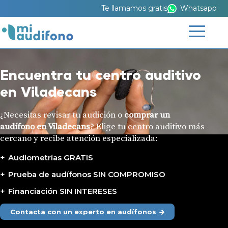
Te llamamos gratis
Whatsapp
Encuentra tu centro auditivo
en Viladecans
¿Necesitas revisar tu audición o
comprar un
audífono en Viladecans
? Elige tu centro auditivo más
cercano y recibe atención especializada:
Audiometrías GRATIS
Prueba de audífonos SIN COMPROMISO
Financiación SIN INTERESES
Contacta con un experto en audífonos