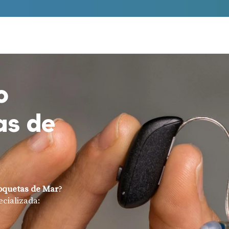
o
as de
oquetas de Mar
?
ecializada: