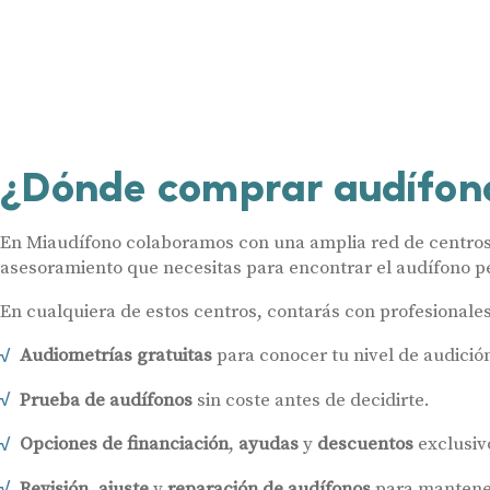
¿Dónde comprar audífon
En Miaudífono colaboramos con una amplia red de centros a
asesoramiento que necesitas para encontrar el audífono pe
En cualquiera de estos centros, contarás con profesionale
Audiometrías gratuitas
para conocer tu nivel de audició
Prueba de audífonos
sin coste antes de decidirte.
Opciones de financiación
,
ayudas
y
descuentos
exclusiv
Revisión
,
ajuste
y
reparación de audífonos
para mantener