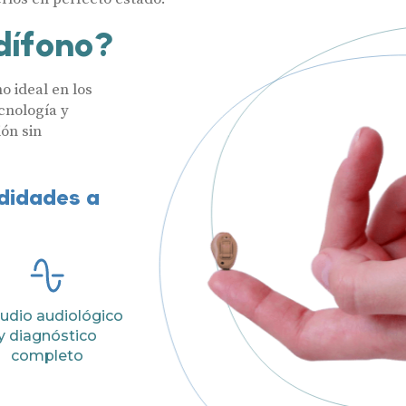
dífono?
o ideal en los
cnología y
ón sin
odidades a
Audífonos
Hasta un 60
Gafas auditivas
udio audiológico
Nombre
y diagnóstico
Centros Auditivos
completo
Servicios
Teléfono