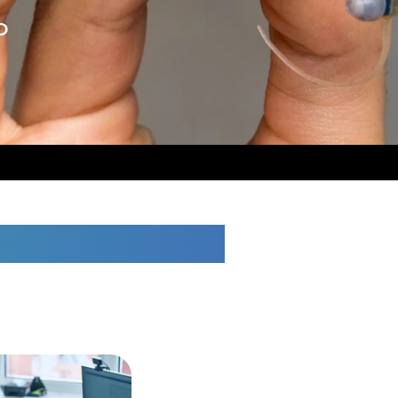
O
oquetas de Mar