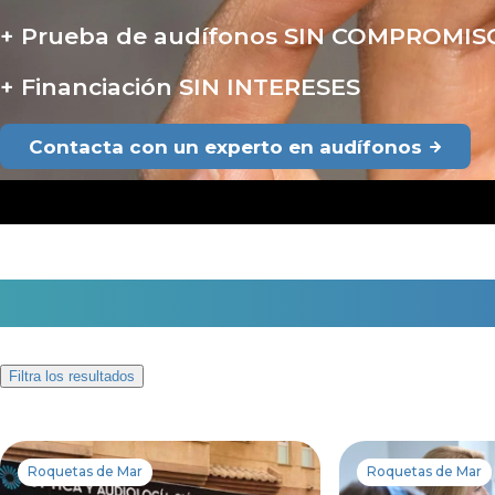
Prueba de audífonos SIN COMPROMIS
Financiación SIN INTERESES
Contacta con un experto en audífonos
2 centros auditivos en R
Filtra los resultados
Roquetas de Mar
Roquetas de Mar