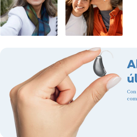
A
ú
Con
comb