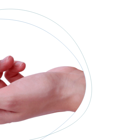
% de descuento en tus audífonos
E-mail