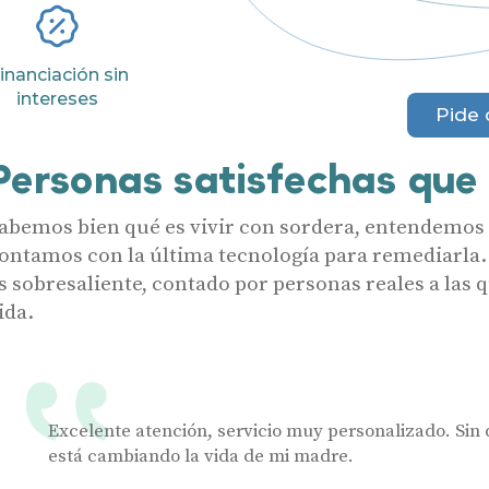
Ayudas y subvenciones
Acepto recibir comunicaciones co
nuestras
Condiciones de uso
.
Acepto la cesión de estos datos a
inanciación sin
Contacto
solicitados, según se detalla en nu
intereses
Al hacer click en «Contáctanos» decl
Pide 
Personas satisfechas que
abemos bien qué es vivir con sordera, entendemos a
ontamos con la última tecnología para remediarla.
s sobresaliente, contado por personas reales a las
ida.
Excelente atención, servicio muy personalizado. Sin 
está cambiando la vida de mi madre.