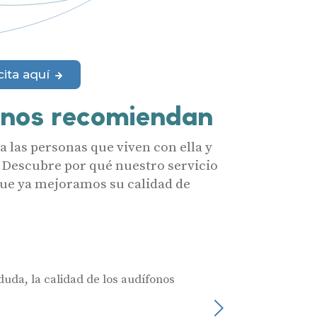
merciales por parte de Miaudífono y sus colaboradores según se detalla en
 empresas colaboradoras de Miaudífono para poder ofrecer los servicios
estras
Condiciones de uso
.
aras haber leído y aceptado nuestra
Política de Privacidad
.
cita aquí
Contáctanos
 nos recomiendan
 las personas que viven con ella y
 Descubre por qué nuestro servicio
 que ya mejoramos su calidad de
duda, la calidad de los audífonos
Muy profesionales
Julia Castro
Siguiente