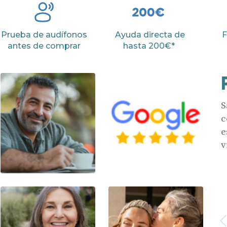
Prueba de audífonos
Ayuda directa de
F
antes de comprar
hasta 200€*
S
c
e
v
Anterior