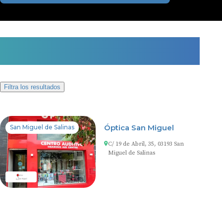
1 centro auditivo en San Miguel
de Salinas
Filtra los resultados
Óptica San Miguel
San Miguel de Salinas
C/ 19 de Abril, 35, 03193 San
Miguel de Salinas