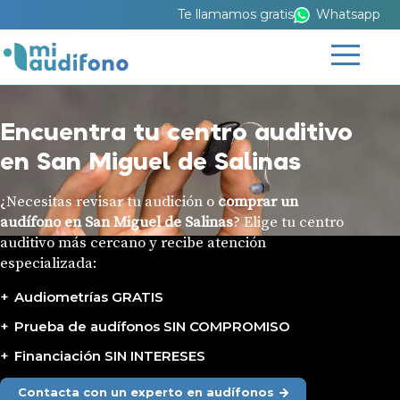
Te llamamos gratis
Whatsapp
Encuentra tu centro auditivo
en San Miguel de Salinas
¿Necesitas revisar tu audición o
comprar un
audífono en San Miguel de Salinas
? Elige tu centro
auditivo más cercano y recibe atención
especializada:
Audiometrías GRATIS
Prueba de audífonos SIN COMPROMISO
Financiación SIN INTERESES
Contacta con un experto en audífonos