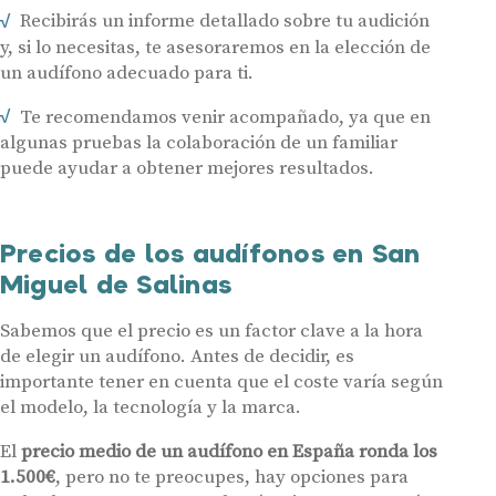
Recibirás un informe detallado sobre tu audición
y, si lo necesitas, te asesoraremos en la elección de
un audífono adecuado para ti.
Audífonos
Te recomendamos venir acompañado, ya que en
algunas pruebas la colaboración de un familiar
Gafas auditivas
puede ayudar a obtener mejores resultados.
Centros Auditivos
Servicios
Precios de los audífonos en San
Hasta un 60% de descuento en tus
Ayudas y subvenciones
Miguel de Salinas
audífonos
Contacto
Sabemos que el precio es un factor clave a la hora
Nombre
E-mail
de elegir un audífono. Antes de decidir, es
importante tener en cuenta que el coste varía según
Teléfono
el modelo, la tecnología y la marca.
El
precio medio de un audífono en España ronda los
Acepto recibir comunicaciones comerciales por parte de Miaudífono
1.500€
, pero no te preocupes, hay opciones para
y sus colaboradores según se detalla en nuestras
Condiciones de uso
.
Acepto la cesión de estos datos a empresas colaboradoras de