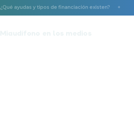
Miaudífono en los medios
La confianza que nos dan miles de usuarios también
la reconocen los medios.
*Ayuda económica de Miaudífono.
Descubre cómo beneficiarte
La Ayuda Miaudífono consiste en un ingreso directo de
50€ por audífono comprado (100€ en caso de ser cliente
de Mutua Madrileña) siempre que se cumplan las