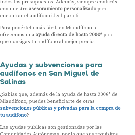
todos los presupuestos. Además, siempre contarás
Miaudífono para poder ofrecer los servicios solicitados, según se
detalla en nuestras
Condiciones de uso
.
con nuestro
asesoramiento personalizado
para
Al hacer click en «Contáctanos» declaras haber leído y aceptado nuestra
encontrar el audífono ideal para ti.
Política de Privacidad
.
Contáctanos
Para ponértelo más fácil, en Miaudífono te
ofrecemos una
ayuda directa de hasta 200€*
para
que consigas tu audífono al mejor precio.
Ayudas y subvenciones para
audífonos en San Miguel de
Salinas
¿Sabías que, además de la ayuda de hasta 200€* de
Miaudífono, puedes beneficiarte de otras
subvenciones públicas y privadas para la compra de
tu audífono
?
Las ayudas públicas son gestionadas por las
Comunidades Autónomas, por lo que sus requisitos,