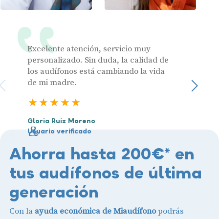
Excelente atención, servicio muy
Muy pr
personalizado. Sin duda, la calidad de
los audífonos está cambiando la vida
de mi madre.
Julia 
Sigu
Usuari
5 estrellas
Gloria Ruiz Moreno
Usuario verificado
Ahorra hasta 200€* en
tus audífonos de última
generación
Con la
ayuda económica de Miaudífono
podrás