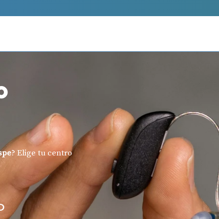
o
spe
? Elige tu centro
O