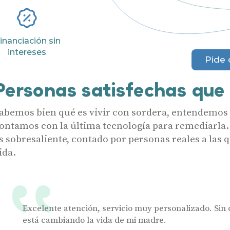
Ayudas y subvenciones
Acepto recibir comunicaciones co
nuestras
Condiciones de uso
.
Acepto la cesión de estos datos a
Contacto
inanciación sin
solicitados, según se detalla en nu
Al hacer click en «Contáctanos» decl
intereses
Pide 
Personas satisfechas que
abemos bien qué es vivir con sordera, entendemos a
ontamos con la última tecnología para remediarla.
s sobresaliente, contado por personas reales a las
ida.
Excelente atención, servicio muy personalizado. Sin 
está cambiando la vida de mi madre.