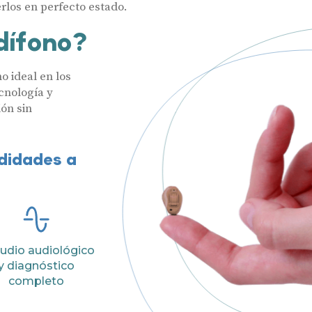
los en perfecto estado.
dífono?
o ideal en los
cnología y
ón sin
odidades a
Audífonos
Hasta un 60
Gafas auditivas
udio audiológico
Nombre
y diagnóstico
Centros Auditivos
completo
Servicios
Teléfono