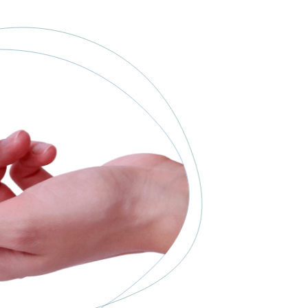
% de descuento en tus audífonos
E-mail