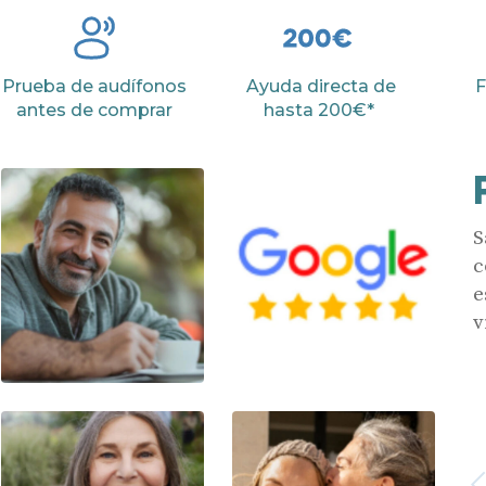
Prueba de audífonos
Ayuda directa de
F
antes de comprar
hasta 200€*
S
c
e
v
Anterior