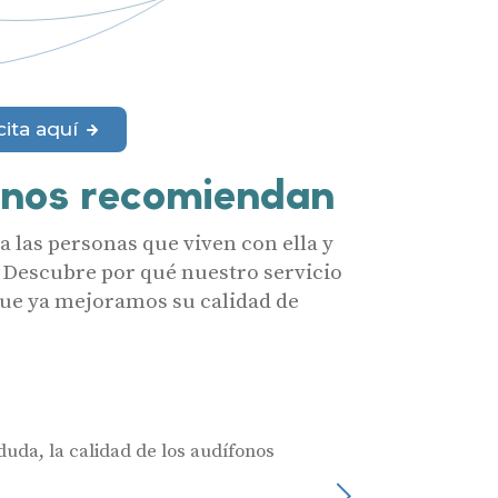
merciales por parte de Miaudífono y sus colaboradores según se detalla en
 empresas colaboradoras de Miaudífono para poder ofrecer los servicios
estras
Condiciones de uso
.
aras haber leído y aceptado nuestra
Política de Privacidad
.
Contáctanos
cita aquí
 nos recomiendan
 las personas que viven con ella y
 Descubre por qué nuestro servicio
 que ya mejoramos su calidad de
duda, la calidad de los audífonos
Muy profesionales
Julia Castro
Siguiente