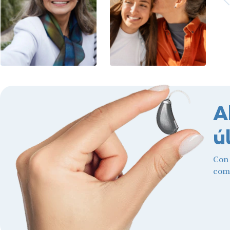
A
ú
Con
comb