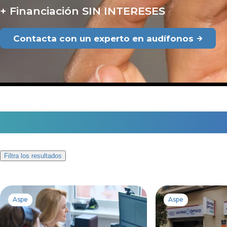
Financiación SIN INTERESES
Contacta con un experto en audífonos
4 centros auditivos en A
Filtra los resultados
Aspe
Aspe