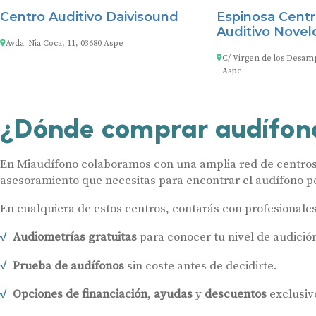
Centro Auditivo Daivisound
Espinosa Centr
Auditivo Novel
Avda. Nia Coca, 11, 03680 Aspe
C/ Virgen de los Desamp
Aspe
¿Dónde comprar audífon
En Miaudífono colaboramos con una amplia red de centros a
asesoramiento que necesitas para encontrar el audífono pe
En cualquiera de estos centros, contarás con profesionale
Audiometrías gratuitas
para conocer tu nivel de audició
Prueba de audífonos
sin coste antes de decidirte.
Opciones de financiación
,
ayudas
y
descuentos
exclusiv