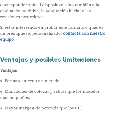
Al hacer click en «Contáctanos» declaras haber leído y aceptado nuestra
corresponder solo al dispositivo, sino también a la
Política de Privacidad
.
evaluación auditiva, la adaptación inicial y las
Contáctanos
revisiones posteriores.
Si estás interesado en probar este formato o quieres
un presupuesto personalizado,
contacta con nuestro
equipo
.
Ventajas y posibles limitaciones
Ventajas
Formato interno y a medida.
Más fáciles de colocar y retirar que los modelos
más pequeños.
Mayor margen de potencia que los CIC.