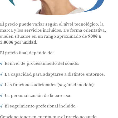
Audífonos
El precio puede variar según el nivel tecnológico, la
Gafas auditivas
marca y los servicios incluidos. De forma orientativa,
suelen situarse en un rango aproximado de
900€ a
Centros Auditivos
3.800€ por unidad
.
Servicios
El precio final depende de:
Hasta un 60% de descuento en tus
Ayudas y subvenciones
audífonos
El nivel de procesamiento del sonido.
Contacto
Nombre
E-mail
La capacidad para adaptarse a distintos entornos.
Las funciones adicionales (según el modelo).
Teléfono
La personalización de la carcasa.
Acepto recibir comunicaciones comerciales por parte de Miaudífono
El seguimiento profesional incluido.
y sus colaboradores según se detalla en nuestras
Condiciones de uso
.
Acepto la cesión de estos datos a empresas colaboradoras de
Miaudífono para poder ofrecer los servicios solicitados, según se
Conviene tener en cuenta que el precio no suele
detalla en nuestras
Condiciones de uso
.