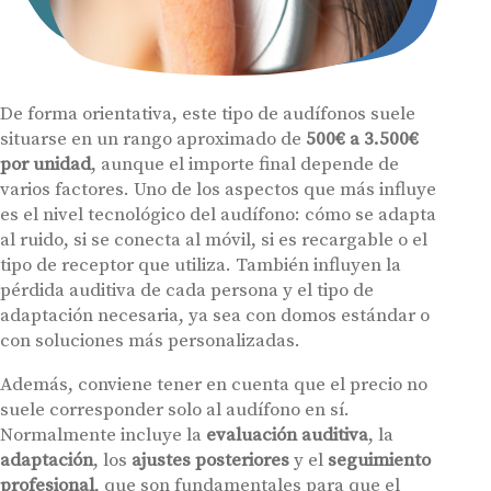
Centros Auditivos
Servicios
Hasta un 60% de descuento en tus
Ayudas y subvenciones
audífonos
De forma orientativa, este tipo de audífonos suele
Contacto
situarse en un rango aproximado de
500€ a 3.500€
Nombre
E-mail
por unidad
, aunque el importe final depende de
varios factores. Uno de los aspectos que más influye
Teléfono
es el nivel tecnológico del audífono: cómo se adapta
al ruido, si se conecta al móvil, si es recargable o el
tipo de receptor que utiliza. También influyen la
Acepto recibir comunicaciones comerciales por parte de Miaudífono
pérdida auditiva de cada persona y el tipo de
y sus colaboradores según se detalla en nuestras
Condiciones de uso
.
Acepto la cesión de estos datos a empresas colaboradoras de
adaptación necesaria, ya sea con domos estándar o
Miaudífono para poder ofrecer los servicios solicitados, según se
detalla en nuestras
Condiciones de uso
.
con soluciones más personalizadas.
Al hacer click en «Contáctanos» declaras haber leído y aceptado nuestra
Política de Privacidad
.
Además, conviene tener en cuenta que el precio no
Contáctanos
suele corresponder solo al audífono en sí.
Normalmente incluye la
evaluación auditiva
, la
adaptación
, los
ajustes posteriores
y el
seguimiento
profesional
, que son fundamentales para que el