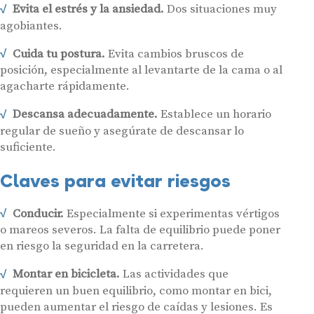
Evita el estrés y la ansiedad.
Dos situaciones muy
agobiantes.
Cuida tu postura.
Evita cambios bruscos de
posición, especialmente al levantarte de la cama o al
agacharte rápidamente.
Descansa adecuadamente.
Establece un horario
Audífonos
regular de sueño y asegúrate de descansar lo
Gafas auditivas
suficiente.
Centros Auditivos
Claves para evitar riesgos
Servicios
Conducir.
Especialmente si experimentas vértigos
Hasta un 60% de descuento en tus
Ayudas y subvenciones
o mareos severos. La falta de equilibrio puede poner
audífonos
Contacto
en riesgo la seguridad en la carretera.
Nombre
E-mail
Montar en bicicleta.
Las actividades que
requieren un buen equilibrio, como montar en bici,
Teléfono
pueden aumentar el riesgo de caídas y lesiones. Es