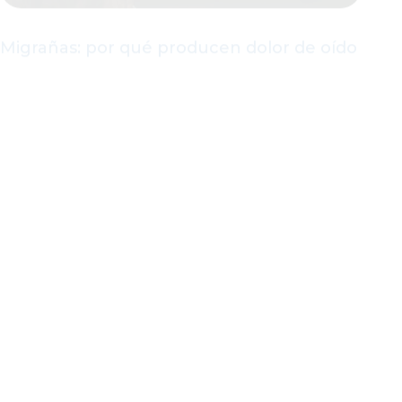
Migrañas: por qué producen dolor de oído
Zumbidos en los oídos y presión en la