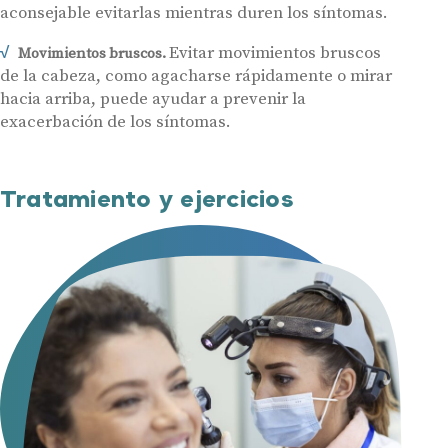
aconsejable evitarlas mientras duren los síntomas.
Acepto recibir comunicaciones comerciales por parte de Miaudífono
Evitar movimientos bruscos
Movimientos bruscos.
y sus colaboradores según se detalla en nuestras
Condiciones de uso
.
Acepto la cesión de estos datos a empresas colaboradoras de
de la cabeza, como agacharse rápidamente o mirar
Miaudífono para poder ofrecer los servicios solicitados, según se
detalla en nuestras
Condiciones de uso
.
hacia arriba, puede ayudar a prevenir la
Al hacer click en «Contáctanos» declaras haber leído y aceptado nuestra
exacerbación de los síntomas.
Política de Privacidad
.
Contáctanos
Tratamiento y ejercicios