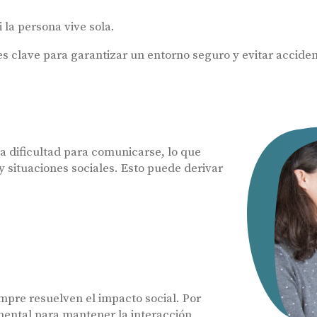
 la persona vive sola.
s clave para garantizar un entorno seguro y evitar accide
a dificultad para comunicarse, lo que
 situaciones sociales. Esto puede derivar
Audífonos
Hasta un 60
Gafas auditivas
Nombre
Centros Auditivos
mpre resuelven el impacto social. Por
Servicios
Teléfono
ental para mantener la interacción