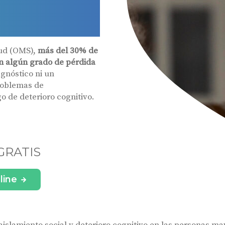
lud (OMS),
más del 30% de
n algún grado de pérdida
agnóstico ni un
roblemas de
o de deterioro cognitivo.
GRATIS
line