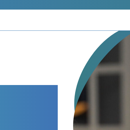
e no
a
sonas