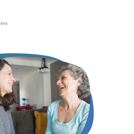
ntes
% de descuento en tus audífonos
E-mail