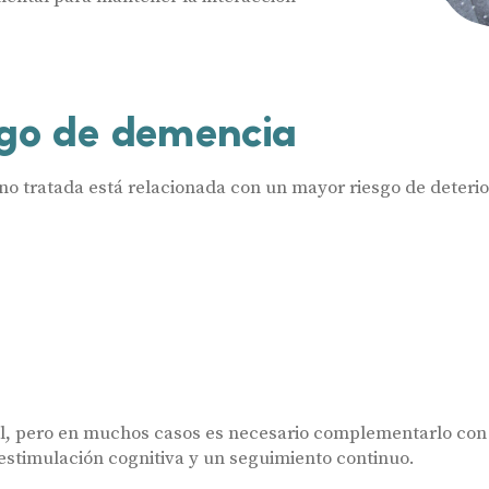
Ayudas y subvenciones
Acepto recibir comunicaciones co
nuestras
Condiciones de uso
.
Acepto la cesión de estos datos a
Contacto
solicitados, según se detalla en nu
Al hacer click en «Contáctanos» decl
esgo de demencia
no tratada está relacionada con un mayor riesgo de deterio
al, pero en muchos casos es necesario complementarlo con
r estimulación cognitiva y un seguimiento continuo.