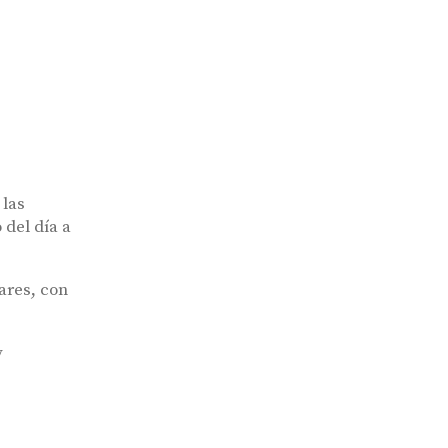
 las
 del día a
iares, con
y