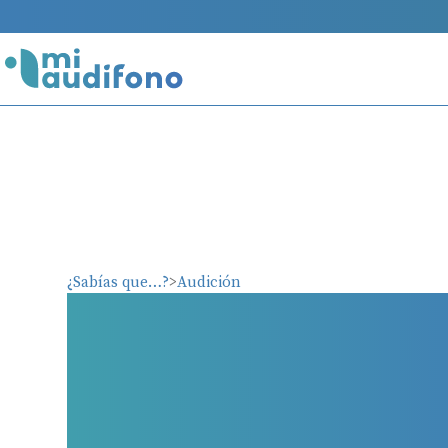
¿Sabías que…?
Audición
Consecuencias d
tratar la pérdid
auditiva en per