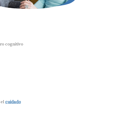
merciales por parte de Miaudífono y sus colaboradores según se detalla en
 empresas colaboradoras de Miaudífono para poder ofrecer los servicios
estras
Condiciones de uso
.
aras haber leído y aceptado nuestra
Política de Privacidad
.
Contáctanos
ro cognitivo
 el
cuidado