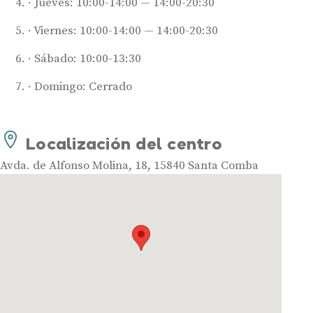
Jueves: 10:00-14:00 — 14:00-20:30
Viernes: 10:00-14:00 — 14:00-20:30
Sábado: 10:00-13:30
Domingo: Cerrado
Audífonos
Mejores marcas de audífonos
Localización del centro
Tipos de audífonos para la sordera
Audífonos baratos
Avda. de Alfonso Molina, 18, 15840 Santa Comba
Audífonos invisibles
Audífonos bluetooth
Audífonos inteligentes
Audífonos potentes
Audífonos recargables
Gafas auditivas