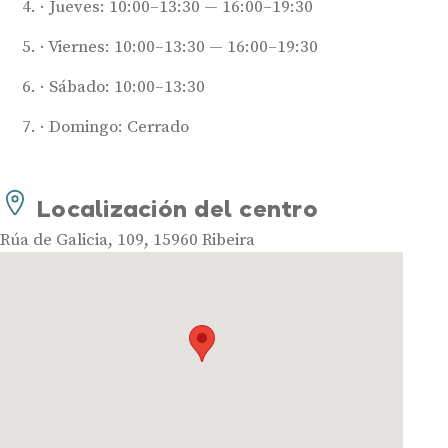
Jueves: 10:00–13:30 — 16:00–19:30
Viernes: 10:00–13:30 — 16:00–19:30
Sábado: 10:00–13:30
Domingo: Cerrado
Audífonos
Mejores marcas de audífonos
Localización del centro
Tipos de audífonos para la sordera
Audífonos baratos
Rúa de Galicia, 109, 15960 Ribeira
Audífonos invisibles
Audífonos bluetooth
Audífonos inteligentes
Audífonos potentes
Audífonos recargables
Gafas auditivas