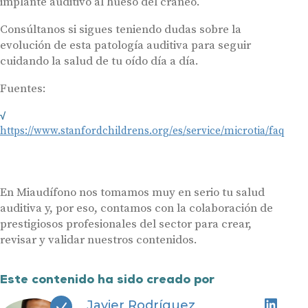
implante auditivo al hueso del cráneo.
Audífonos
Consúltanos si sigues teniendo dudas sobre la
evolución de esta patología auditiva para seguir
Gafas auditivas
cuidando la salud de tu oído día a día.
Centros Auditivos
Fuentes:
Servicios
Hasta un 60% de descuento en tus
Ayudas y subvenciones
https://www.stanfordchildrens.org/es/service/microtia/faq
audífonos
Contacto
Nombre
E-mail
En Miaudífono nos tomamos muy en serio tu salud
Teléfono
auditiva y, por eso, contamos con la colaboración de
prestigiosos profesionales del sector para crear,
revisar y validar nuestros contenidos.
Acepto recibir comunicaciones comerciales por parte de Miaudífono
y sus colaboradores según se detalla en nuestras
Condiciones de uso
.
Acepto la cesión de estos datos a empresas colaboradoras de
Miaudífono para poder ofrecer los servicios solicitados, según se
Este contenido ha sido creado por
detalla en nuestras
Condiciones de uso
.
Al hacer click en «Contáctanos» declaras haber leído y aceptado nuestra
Política de Privacidad
.
Javier Rodríguez