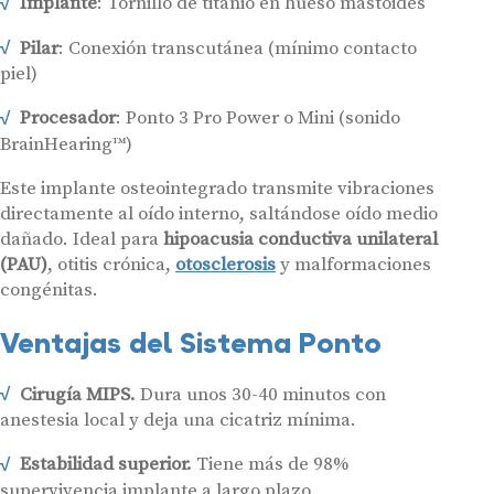
Implante
: Tornillo de titanio en hueso mastoides
Pilar
: Conexión transcutánea (mínimo contacto
piel)
Procesador
: Ponto 3 Pro Power o Mini (sonido
BrainHearing™)
Este implante osteointegrado transmite vibraciones
directamente al oído interno, saltándose oído medio
dañado. Ideal para
hipoacusia conductiva unilateral
(PAU)
, otitis crónica,
otosclerosis
y malformaciones
congénitas.
Ventajas del Sistema Ponto
Cirugía MIPS.
Dura unos 30-40 minutos con
anestesia local y deja una cicatriz mínima.
Estabilidad superior.
Tiene más de 98%
supervivencia implante a largo plazo.