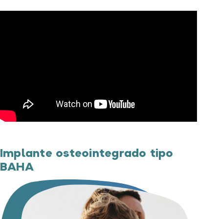
Implante osteointegrado tipo
BAHA