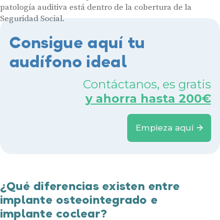
patología auditiva está dentro de la cobertura de la
Hasta un 60% de descuento en tus
Ayudas y subvenciones
Seguridad Social.
audífonos
Contacto
Consigue aquí tu
Nombre
E-mail
audífono ideal
Teléfono
Contáctanos, es gratis
y ahorra hasta 200€
Acepto recibir comunicaciones comerciales por parte de Miaudífono
y sus colaboradores según se detalla en nuestras
Condiciones de uso
.
Acepto la cesión de estos datos a empresas colaboradoras de
Miaudífono para poder ofrecer los servicios solicitados, según se
Empieza aquí
detalla en nuestras
Condiciones de uso
.
Al hacer click en «Contáctanos» declaras haber leído y aceptado nuestra
Política de Privacidad
.
Contáctanos
¿Qué diferencias existen entre
implante osteointegrado e
implante coclear?