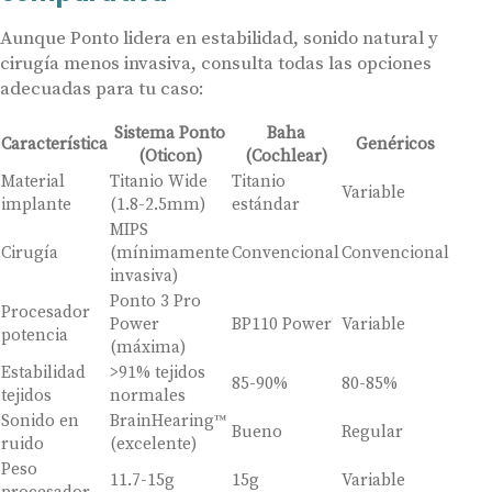
Aunque Ponto lidera en estabilidad, sonido natural y
cirugía menos invasiva, consulta todas las opciones
adecuadas para tu caso:
Sistema Ponto
Baha
Característica
Genéricos
(Oticon)
(Cochlear)
Material
Titanio Wide
Titanio
Variable
implante
(1.8-2.5mm)
estándar
MIPS
Cirugía
(mínimamente
Convencional
Convencional
invasiva)
Ponto 3 Pro
Procesador
Power
BP110 Power
Variable
potencia
(máxima)
Estabilidad
>91% tejidos
85-90%
80-85%
tejidos
normales
Sonido en
BrainHearing™
Bueno
Regular
ruido
(excelente)
Peso
11.7-15g
15g
Variable