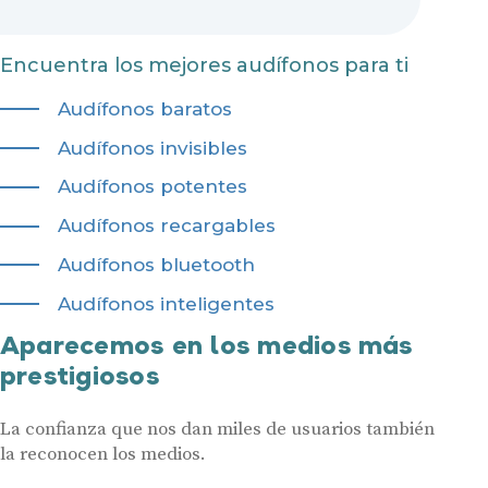
Audífonos
Encuentra los mejores audífonos para ti
Gafas auditivas
Audífonos baratos
Centros Auditivos
Audífonos invisibles
Servicios
Audífonos potentes
Hasta un 60% de descuento en tus
Ayudas y subvenciones
Audífonos recargables
audífonos
Contacto
Audífonos bluetooth
Nombre
E-mail
Audífonos inteligentes
Aparecemos en los medios más
Teléfono
prestigiosos
Acepto recibir comunicaciones comerciales por parte de Miaudífono
y sus colaboradores según se detalla en nuestras
Condiciones de uso
.
La confianza que nos dan miles de usuarios también
Acepto la cesión de estos datos a empresas colaboradoras de
Miaudífono para poder ofrecer los servicios solicitados, según se
la reconocen los medios.
detalla en nuestras
Condiciones de uso
.
Al hacer click en «Contáctanos» declaras haber leído y aceptado nuestra