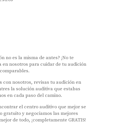
ón no es la misma de antes? ¡No te
% de descuento en tus audífonos
 en nosotros para cuidar de tu audición
E-mail
incomparables.
 con nosotros, revisas tu audición en
tres la solución auditiva que estabas
os en cada paso del camino.
merciales por parte de Miaudífono y sus colaboradores según se detalla en
contrar el centro auditivo que mejor se
 empresas colaboradoras de Miaudífono para poder ofrecer los servicios
o gratuito y negociamos las mejores
estras
Condiciones de uso
.
o mejor de todo, ¡completamente GRATIS!
aras haber leído y aceptado nuestra
Política de Privacidad
.
Contáctanos