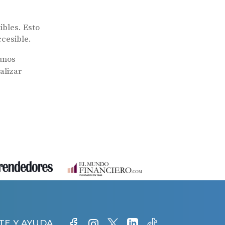
ibles. Esto
ccesible.
unos
alizar
TE Y AYUDA