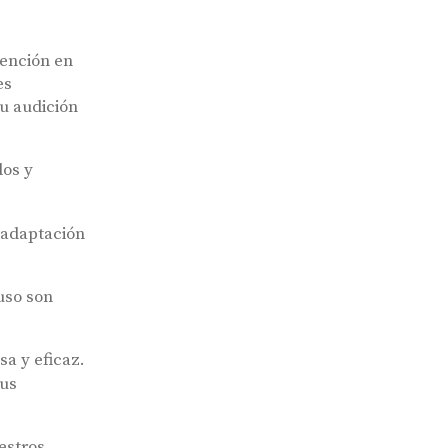
tención en
es
tu audición
dos y
 adaptación
uso son
a y eficaz.
tus
estros