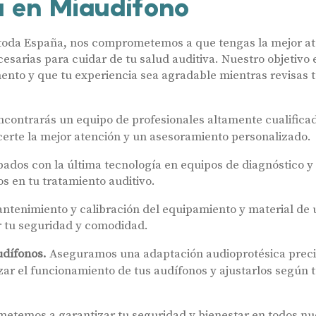
a en Miaudífono
 toda España, nos comprometemos a que tengas la mejor a
cesarias para cuidar de tu salud auditiva. Nuestro objetivo 
ento y que tu experiencia sea agradable mientras revisas 
ncontrarás un equipo de profesionales altamente cualifica
ecerte la mejor atención y un asesoramiento personalizado.
pados con la última tecnología en equipos de diagnóstico y
s en tu tratamiento auditivo.
ntenimiento y calibración del equipamiento y material de 
r tu seguridad y comodidad.
udífonos.
Aseguramos una adaptación audioprotésica precis
zar el funcionamiento de tus audífonos y ajustarlos según 
temos a garantizar tu seguridad y bienestar en todos nu