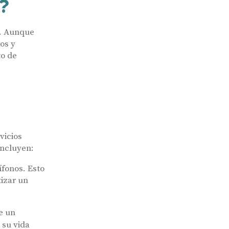
s?
n. Aunque
os y
to de
vicios
incluyen:
ífonos. Esto
tizar un
e un
 su vida