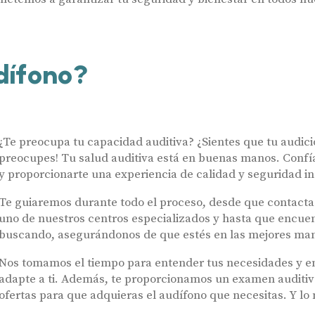
dífono?
Audífonos
¿Te preocupa tu capacidad auditiva? ¿Sientes que tu audici
Hasta un 60
Gafas auditivas
preocupes! Tu salud auditiva está en buenas manos. Confía
Nombre
y proporcionarte una experiencia de calidad y seguridad 
Centros Auditivos
Te guiaremos durante todo el proceso, desde que contactas
Servicios
Teléfono
uno de nuestros centros especializados y hasta que encuen
buscando, asegurándonos de que estés en las mejores man
Ayudas y subvenciones
Acepto recibir comunicaciones co
Nos tomamos el tiempo para entender tus necesidades y en
nuestras
Condiciones de uso
.
Acepto la cesión de estos datos a
Contacto
adapte a ti. Además, te proporcionamos un examen auditiv
solicitados, según se detalla en nu
ofertas para que adquieras el audífono que necesitas. Y l
Al hacer click en «Contáctanos» decl