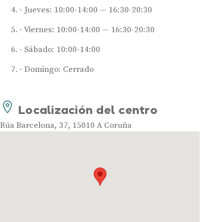
Jueves: 10:00-14:00 — 16:30-20:30
Viernes: 10:00-14:00 — 16:30-20:30
Sábado: 10:00-14:00
Domingo: Cerrado
Audífonos
Mejores marcas de audífonos
Tipos de audífonos para la sordera
Localización del centro
Audífonos baratos
Rúa Barcelona, 37, 15010 A Coruña
Audífonos invisibles
Audífonos bluetooth
Audífonos inteligentes
Audífonos potentes
Audífonos recargables
Gafas auditivas